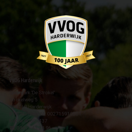
VVOG Harderwijk
Sportpark 'De Strokel'
Strokelweg 5
3847 LR Harderwijk
BTW Nummer NL 002715910B01
KvK Nr 40094437
☎︎ 0341 - 41 28 96