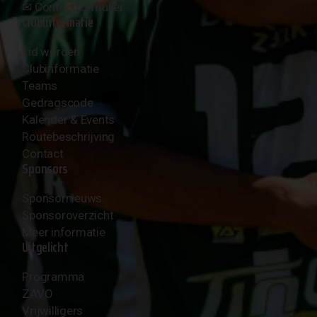
✉︎
Contactformulier
Clubinformatie
Lid worden
Clubinformatie
Teams
Gedragscode
Kalender & Events
Routebeschrijving
Contact
Sponsors
Sponsornieuws
Sponsoroverzicht
Meer informatie
Uitgelicht
Programma
ZAVO
Vrijwilligers