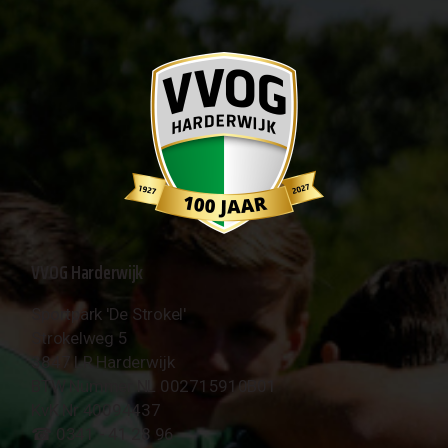
VVOG Harderwijk
Sportpark 'De Strokel'
Strokelweg 5
3847 LR Harderwijk
BTW Nummer NL 002715910B01
KvK Nr 40094437
☎︎ 0341 - 41 28 96