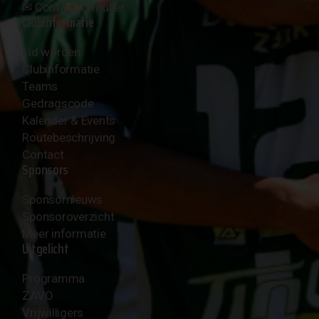
✉︎
Contactformulier
Clubinformatie
Lid worden
Clubinformatie
Teams
Gedragscode
Kalender & Events
Routebeschrijving
Contact
Sponsors
Sponsornieuws
Sponsoroverzicht
Meer informatie
Uitgelicht
Programma
ZAVO
Vrijwilligers