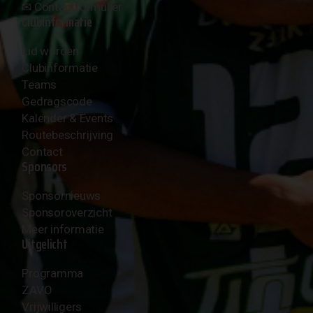
✉︎
Contactformulier
Clubinformatie
Lid worden
Clubinformatie
Teams
Gedragscode
Kalender & Events
Routebeschrijving
Contact
Sponsors
Sponsornieuws
Sponsoroverzicht
Meer informatie
Uitgelicht
Programma
ZAVO
Vrijwilligers