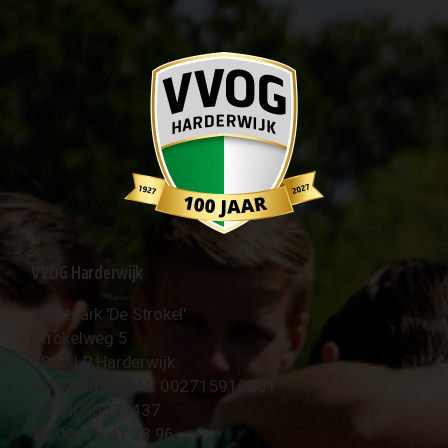
VVOG Harderwijk
Sportpark 'De Strokel'
Strokelweg 5
3847 LR Harderwijk
BTW Nummer NL 002715910B01
KvK Nr 40094437
☎︎ 0341 - 41 28 96