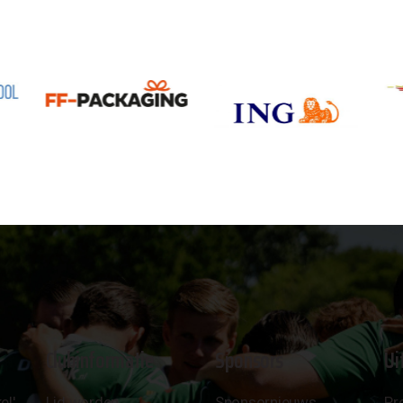
Clubinformatie
Sponsors
Ui
el'
Lid worden
Sponsornieuws
Pr