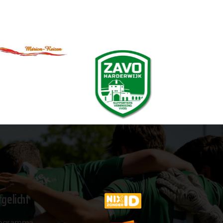
tgelicht
ogramma