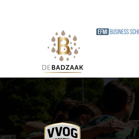
VVOG Harderwijk
Sportpark 'De Strok