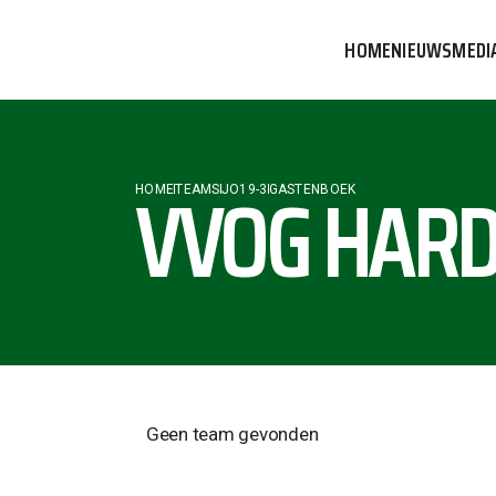
HOME
NIEUWS
MEDI
VVOG T
PERSBE
VVOG HARD
HOME
TEAMS
JO19-3
GASTENBOEK
COMMUN
Geen team gevonden