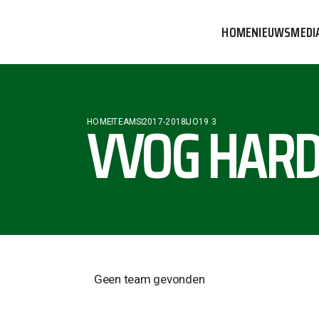
HOME
NIEUWS
MEDI
VVOG T
PERSBE
VVOG HARD
HOME
TEAMS
2017-2018
JO19 3
COMMUN
Geen team gevonden