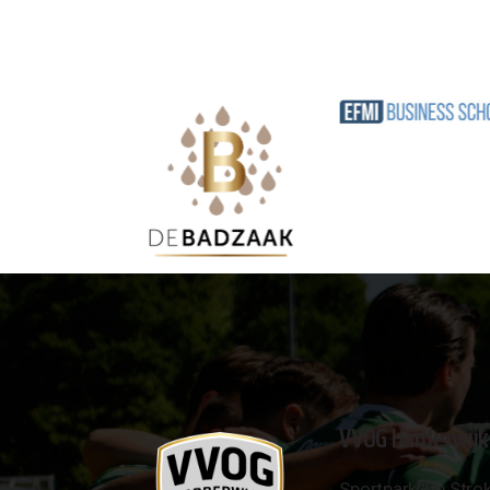
VVOG Harderwijk
Sportpark 'De Strok