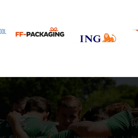
Clubinformatie
Sponsors
Ui
el'
Lid worden
Sponsornieuws
Pr