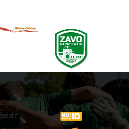
tgelicht
ogramma