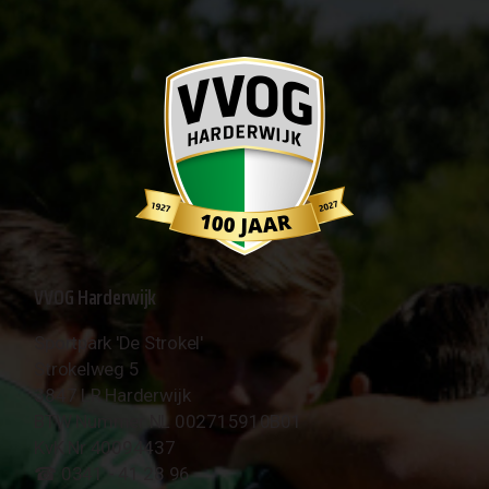
VVOG Harderwijk
Sportpark 'De Strokel'
Strokelweg 5
3847 LR Harderwijk
BTW Nummer NL 002715910B01
KvK Nr 40094437
☎︎ 0341 - 41 28 96