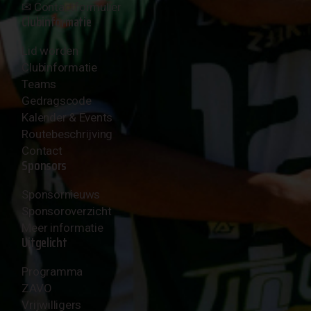
✉︎
Contactformulier
Clubinformatie
Lid worden
Clubinformatie
Teams
Gedragscode
Kalender & Events
Routebeschrijving
Contact
Sponsors
Sponsornieuws
Sponsoroverzicht
Meer informatie
Uitgelicht
Programma
ZAVO
Vrijwilligers