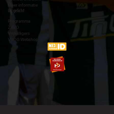
Meer informatie
Uitgelicht
Programma
ZAVO
Vrijwilligers
VVOG Webshop