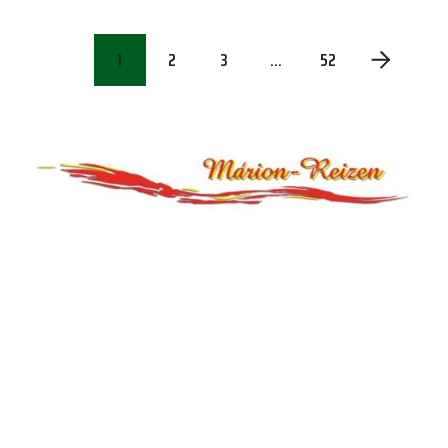
1
2
3
…
52