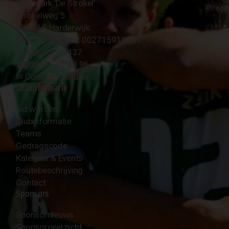
Sportpark 'De Strokel'
Strokelweg 5
3847 LR Harderwijk
BTW Nummer NL 002715910B01
KvK Nr 40094437
☎︎ 0341 - 41 28 96
✉︎
Contactformulier
Clubinformatie
Lid worden
Clubinformatie
Teams
Gedragscode
Kalender & Events
Routebeschrijving
Contact
Sponsors
Sponsornieuws
Sponsoroverzicht