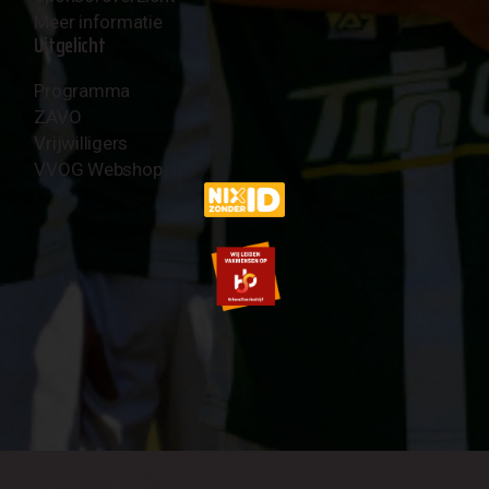
Meer informatie
Uitgelicht
Programma
ZAVO
Vrijwilligers
VVOG Webshop