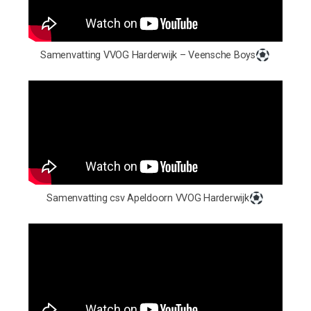
Samenvatting VVOG Harderwijk – Veensche Boys
Samenvatting csv Apeldoorn VVOG Harderwijk