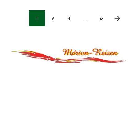
1
2
3
…
52