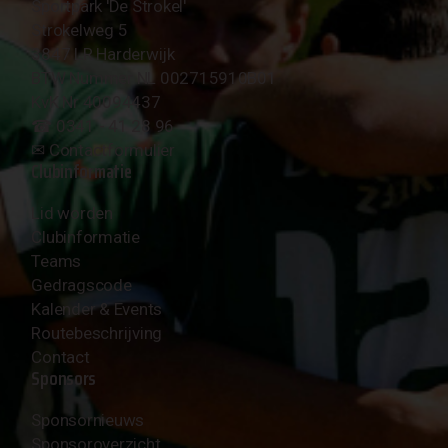
Sportpark 'De Strokel'
Strokelweg 5
3847 LR Harderwijk
BTW Nummer NL 002715910B01
KvK Nr 40094437
☎︎ 0341 - 41 28 96
✉︎
Contactformulier
Clubinformatie
Lid worden
Clubinformatie
Teams
Gedragscode
Kalender & Events
Routebeschrijving
Contact
Sponsors
Sponsornieuws
Sponsoroverzicht