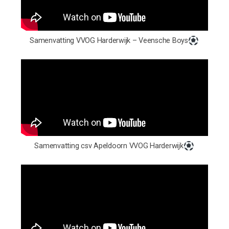
Samenvatting VVOG Harderwijk – Veensche Boys
Samenvatting csv Apeldoorn VVOG Harderwijk