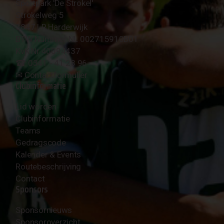
Sportpark 'De Strokel'
Strokelweg 5
3847 LR Harderwijk
BTW Nummer NL 002715910B01
KvK Nr 40094437
☎︎ 0341 - 41 28 96
✉︎
Contactformulier
Clubinformatie
Lid worden
Clubinformatie
Teams
Gedragscode
Kalender & Events
Routebeschrijving
Contact
Sponsors
Sponsornieuws
Sponsoroverzicht