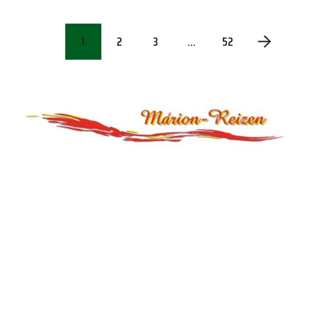
1
2
3
…
52