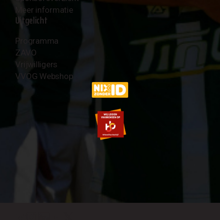
Meer informatie
Uitgelicht
Programma
ZAVO
Vrijwilligers
VVOG Webshop