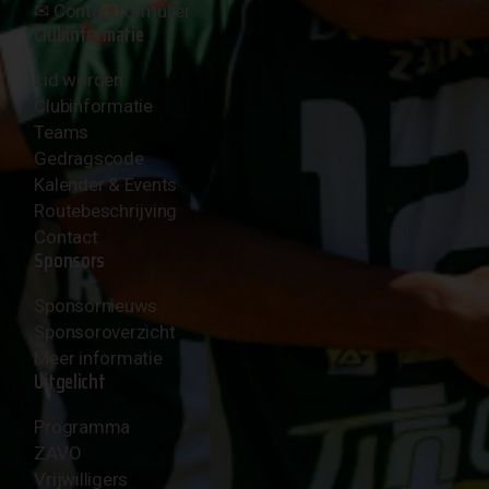
✉︎
Contactformulier
Clubinformatie
Lid worden
Clubinformatie
Teams
Gedragscode
Kalender & Events
Routebeschrijving
Contact
Sponsors
Sponsornieuws
Sponsoroverzicht
Meer informatie
Uitgelicht
Programma
ZAVO
Vrijwilligers