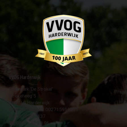
VVOG Harderwijk
Sportpark 'De Strokel'
Strokelweg 5
3847 LR Harderwijk
BTW Nummer NL 002715910B01
KvK Nr 40094437
☎︎ 0341 - 41 28 96