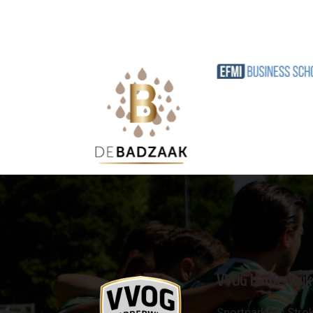
VVOG Harderwijk
Sportpark 'De Strok