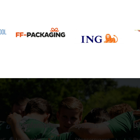
Clubinformatie
Sponsors
Ui
el'
Lid worden
Sponsornieuws
Pr