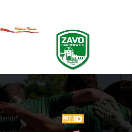
tgelicht
ogramma