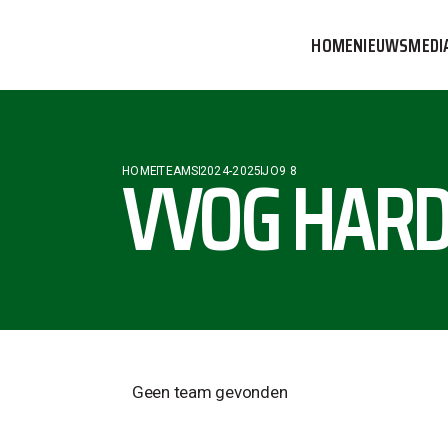
HOME
NIEUWS
MEDI
VVOG T
PERSBE
VVOG HARD
HOME
TEAMS
2024-2025
JO9 8
COMMUN
Geen team gevonden