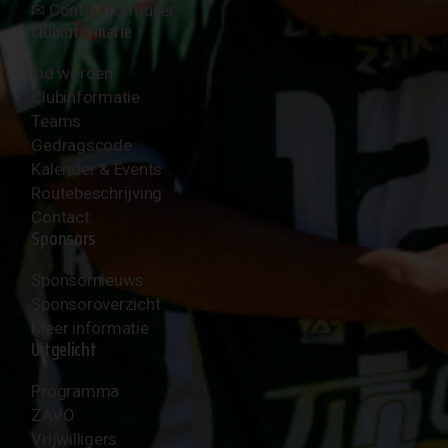
✉︎
Contactformulier
Clubinformatie
Lid worden
Clubinformatie
Teams
Gedragscode
Kalender & Events
Routebeschrijving
Contact
Sponsors
Sponsornieuws
Sponsoroverzicht
Meer informatie
Uitgelicht
Programma
ZAVO
Vrijwilligers