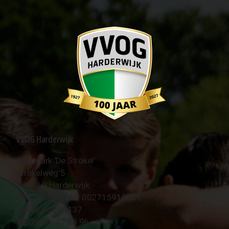
VVOG Harderwijk
Sportpark 'De Strokel'
Strokelweg 5
3847 LR Harderwijk
BTW Nummer NL 002715910B01
KvK Nr 40094437
☎︎ 0341 - 41 28 96