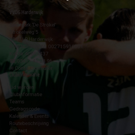
VVOG Harderwijk
Sportpark 'De Strokel'
Strokelweg 5
3847 LR Harderwijk
BTW Nummer NL 002715910B01
KvK Nr 40094437
☎︎ 0341 - 41 28 96
✉︎
Contactformulier
Clubinformatie
Lid worden
Clubinformatie
Teams
Gedragscode
Kalender & Events
Routebeschrijving
Contact