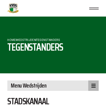
Skip
to
the
content
HOME
WEDSTRIJDEN
TEGENSTANDERS
TEGENSTANDERS
Menu Wedstrijden
STADSKANAAL