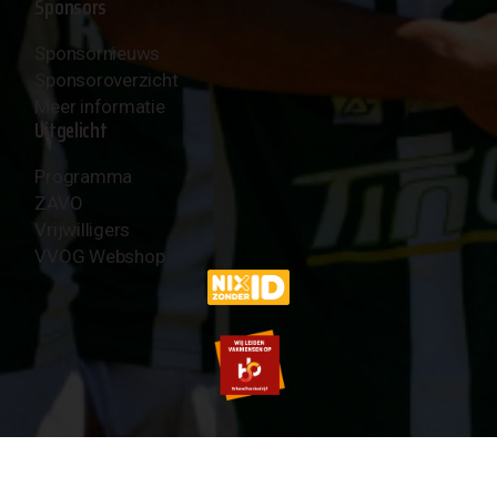
Sponsors
Sponsornieuws
Sponsoroverzicht
Meer informatie
Uitgelicht
Programma
ZAVO
Vrijwilligers
VVOG Webshop