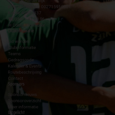
3847 LR Harderwijk
BTW Nummer NL 002715910B01
KvK Nr 40094437
☎︎ 0341 - 41 28 96
✉︎
Contactformulier
Clubinformatie
Lid worden
Clubinformatie
Teams
Gedragscode
Kalender & Events
Routebeschrijving
Contact
Sponsors
Sponsornieuws
Sponsoroverzicht
Meer informatie
Uitgelicht