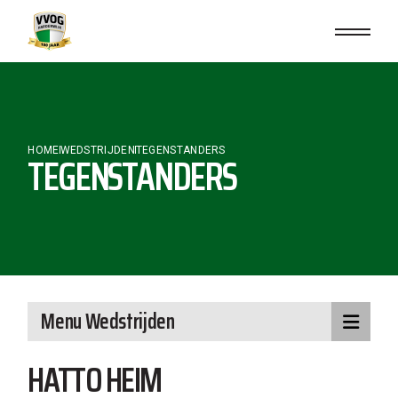
Skip
to
the
content
HOME
WEDSTRIJDEN
TEGENSTANDERS
TEGENSTANDERS
Menu Wedstrijden
HATTO HEIM