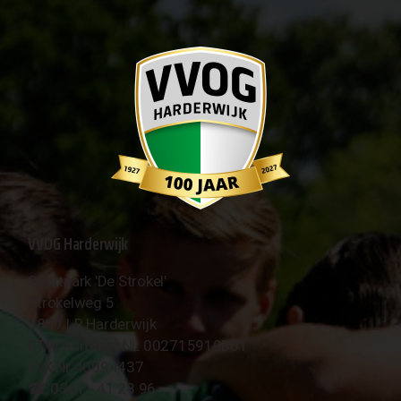
VVOG Harderwijk
Sportpark 'De Strokel'
Strokelweg 5
3847 LR Harderwijk
BTW Nummer NL 002715910B01
KvK Nr 40094437
☎︎ 0341 - 41 28 96