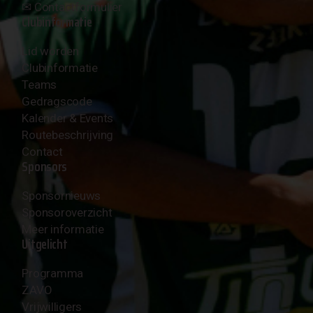
✉︎
Contactformulier
Clubinformatie
Lid worden
Clubinformatie
Teams
Gedragscode
Kalender & Events
Routebeschrijving
Contact
Sponsors
Sponsornieuws
Sponsoroverzicht
Meer informatie
Uitgelicht
Programma
ZAVO
Vrijwilligers