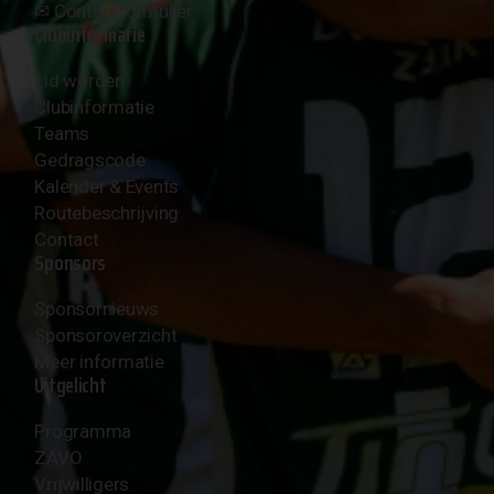
✉︎
Contactformulier
Clubinformatie
Lid worden
Clubinformatie
Teams
Gedragscode
Kalender & Events
Routebeschrijving
Contact
Sponsors
Sponsornieuws
Sponsoroverzicht
Meer informatie
Uitgelicht
Programma
ZAVO
Vrijwilligers