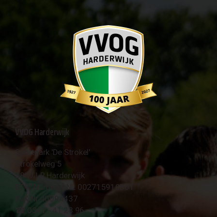
VVOG Harderwijk
Sportpark 'De Strokel'
Strokelweg 5
3847 LR Harderwijk
BTW Nummer NL 002715910B01
KvK Nr 40094437
☎︎ 0341 - 41 28 96