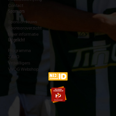
Contact
Sponsors
Sponsornieuws
Sponsoroverzicht
Meer informatie
Uitgelicht
Programma
ZAVO
Vrijwilligers
VVOG Webshop