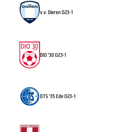
v.v. Dieren O23-1
DIO '30 O23-1
DTS '35 Ede O23-1