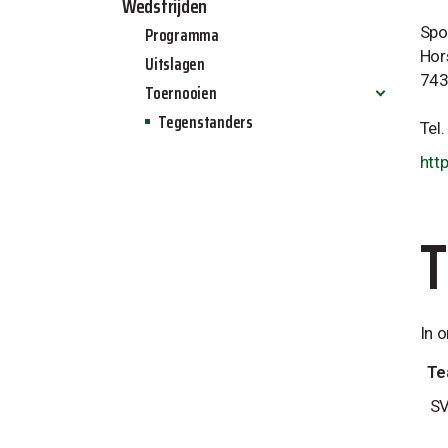
Wedstrijden
Programma
Spo
Hor
Uitslagen
743
Toernooien
Tegenstanders
Allinq jeugdtoernooi 2024
Tel
Allinq zaalvoetbal toernooi 2025
htt
Allinq Wintertoernooi 2025
In 
Te
SV