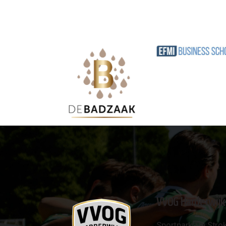
VVOG Harderwijk
Sportpark 'De Strok