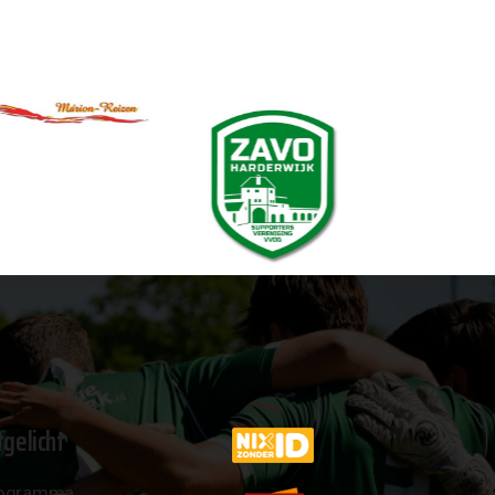
tgelicht
ogramma