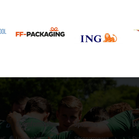
Clubinformatie
Sponsors
Ui
el'
Lid worden
Sponsornieuws
Pr