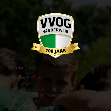
VVOG Harderwijk
Sportpark 'De Strokel'
Strokelweg 5
3847 LR Harderwijk
BTW Nummer NL 002715910B01
KvK Nr 40094437
☎︎ 0341 - 41 28 96