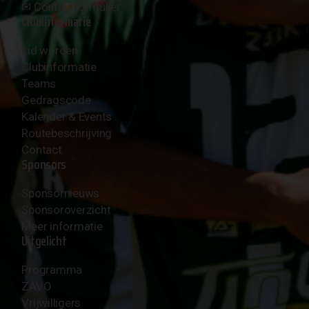
✉︎
Contactformulier
Clubinformatie
Lid worden
Clubinformatie
Teams
Gedragscode
Kalender & Events
Routebeschrijving
Contact
Sponsors
Sponsornieuws
Sponsoroverzicht
Meer informatie
Uitgelicht
Programma
ZAVO
Vrijwilligers