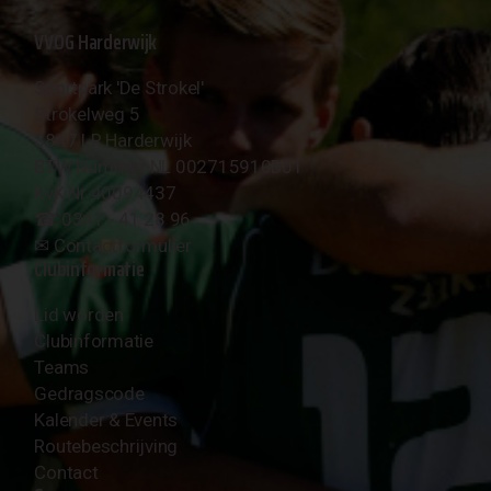
VVOG Harderwijk
Sportpark 'De Strokel'
Strokelweg 5
3847 LR Harderwijk
BTW Nummer NL 002715910B01
KvK Nr 40094437
☎︎ 0341 - 41 28 96
✉︎
Contactformulier
Clubinformatie
Lid worden
Clubinformatie
Teams
Gedragscode
Kalender & Events
Routebeschrijving
Contact