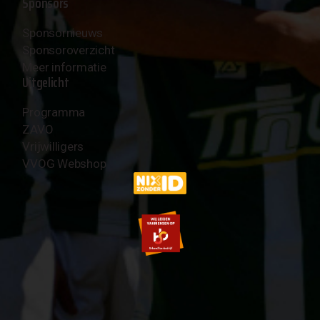
Sponsors
Sponsornieuws
Sponsoroverzicht
Meer informatie
Uitgelicht
Programma
ZAVO
Vrijwilligers
VVOG Webshop