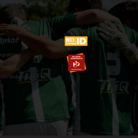
tgelicht
ogramma
AVO
jwilligers
OG Webshop