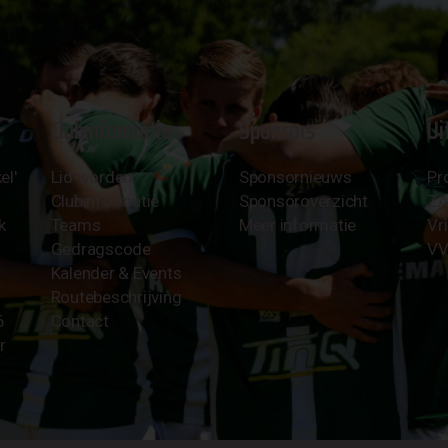
Clubinformatie
Sponsors
Ui
el'
Lid worden
Sponsornieuws
Pr
Clubinformatie
Sponsoroverzicht
Z
k
Teams
Meer informatie
Vri
Gedragscode
VV
Kalender & Events
Routebeschrijving
6
Contact
r