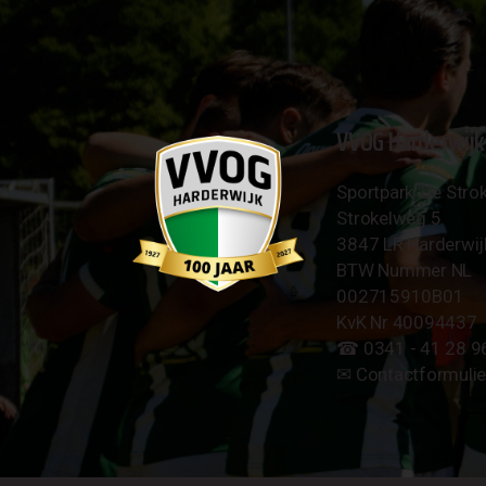
VVOG Harderwijk
Sportpark 'De Strok
Strokelweg 5
3847 LR Harderwij
BTW Nummer NL
002715910B01
KvK Nr 40094437
☎︎ 0341 - 41 28 9
✉︎
Contactformulie