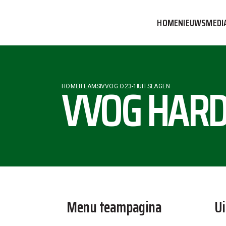
HOME
NIEUWS
MEDI
VVOG T
PERSBE
VVOG HARD
HOME
TEAMS
VVOG O23-1
UITSLAGEN
COMMUN
Menu teampagina
Ui