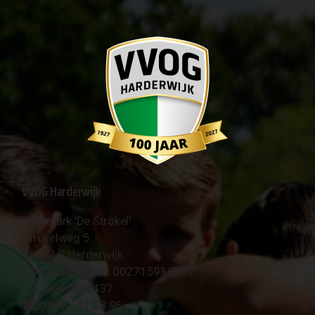
VVOG Harderwijk
Sportpark 'De Strokel'
Strokelweg 5
3847 LR Harderwijk
BTW Nummer NL 002715910B01
KvK Nr 40094437
☎︎ 0341 - 41 28 96