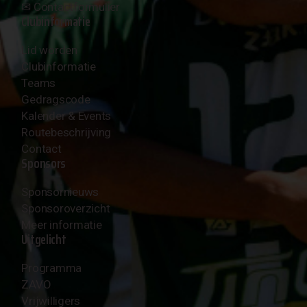
✉︎
Contactformulier
Clubinformatie
Lid worden
Clubinformatie
Teams
Gedragscode
Kalender & Events
Routebeschrijving
Contact
Sponsors
Sponsornieuws
Sponsoroverzicht
Meer informatie
Uitgelicht
Programma
ZAVO
Vrijwilligers