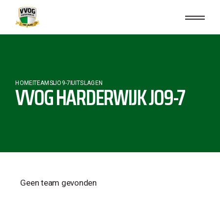
HOME
TEAMS
JO9-7
UITSLAGEN
VVOG HARDERWIJK JO9-7
Geen team gevonden