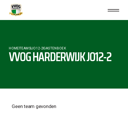
HOME
TEAMS
JO12-2
GASTENBOEK
VVOG HARDERWIJK JO12-2
Geen team gevonden