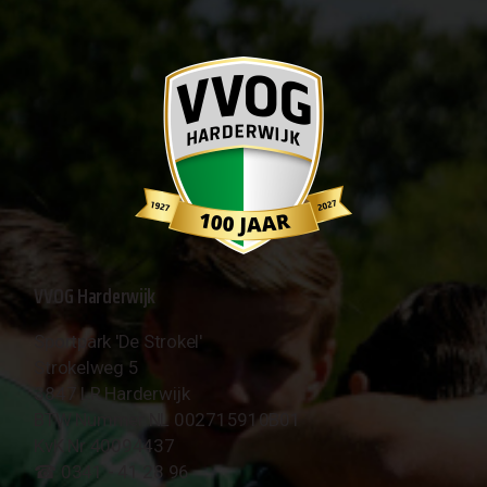
VVOG Harderwijk
Sportpark 'De Strokel'
Strokelweg 5
3847 LR Harderwijk
BTW Nummer NL 002715910B01
KvK Nr 40094437
☎︎ 0341 - 41 28 96