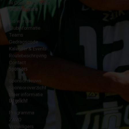
✉︎
Contactformulier
Clubinformatie
Lid worden
Clubinformatie
Teams
Gedragscode
Kalender & Events
Routebeschrijving
Contact
Sponsors
Sponsornieuws
Sponsoroverzicht
Meer informatie
Uitgelicht
Programma
ZAVO
Vrijwilligers