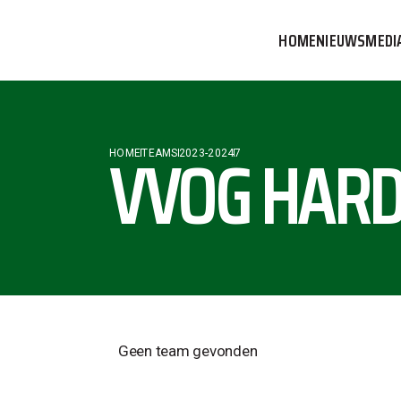
HOME
NIEUWS
MEDI
VVOG T
PERSBE
VVOG HARD
HOME
TEAMS
2023-2024
7
COMMUN
Geen team gevonden