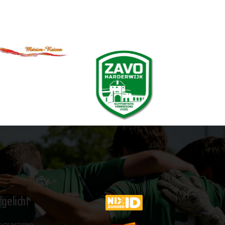
tgelicht
ogramma