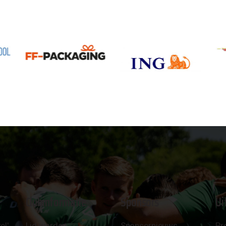
Clubinformatie
Sponsors
Ui
el'
Lid worden
Sponsornieuws
Pr