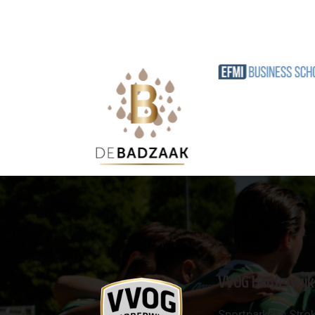
VVOG Harderwijk
Sportpark 'De Strok