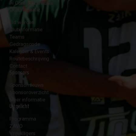
✉︎
Contactformulier
Clubinformatie
Lid worden
Clubinformatie
Teams
Gedragscode
Kalender & Events
Routebeschrijving
Contact
Sponsors
Sponsornieuws
Sponsoroverzicht
Meer informatie
Uitgelicht
Programma
ZAVO
Vrijwilligers