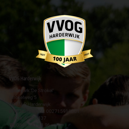
VVOG Harderwijk
Sportpark 'De Strokel'
Strokelweg 5
3847 LR Harderwijk
BTW Nummer NL 002715910B01
KvK Nr 40094437
☎︎ 0341 - 41 28 96