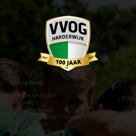
VVOG Harderwijk
Sportpark 'De Strokel'
Strokelweg 5
3847 LR Harderwijk
BTW Nummer NL 002715910B01
KvK Nr 40094437
☎︎ 0341 - 41 28 96