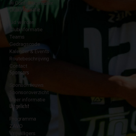
✉︎
Contactformulier
Clubinformatie
Lid worden
Clubinformatie
Teams
Gedragscode
Kalender & Events
Routebeschrijving
Contact
Sponsors
Sponsornieuws
Sponsoroverzicht
Meer informatie
Uitgelicht
Programma
ZAVO
Vrijwilligers