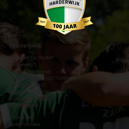
VVOG Harderwijk
Sportpark 'De Strokel'
Strokelweg 5
3847 LR Harderwijk
BTW Nummer NL 002715910B01
KvK Nr 40094437
☎︎ 0341 - 41 28 96
✉︎
Contactformulier
Clubinformatie
Lid worden
Clubinformatie