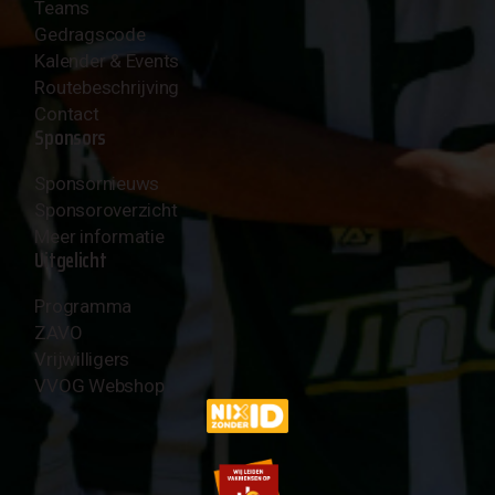
Teams
Gedragscode
Kalender & Events
Routebeschrijving
Contact
Sponsors
Sponsornieuws
Sponsoroverzicht
Meer informatie
Uitgelicht
Programma
ZAVO
Vrijwilligers
VVOG Webshop