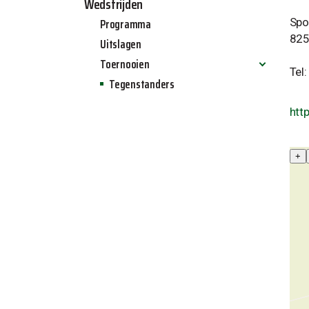
Wedstrijden
Programma
Spo
825
Uitslagen
Toernooien
Tel
Tegenstanders
Allinq jeugdtoernooi 2024
Allinq zaalvoetbal toernooi 2025
htt
Allinq Wintertoernooi 2025
+