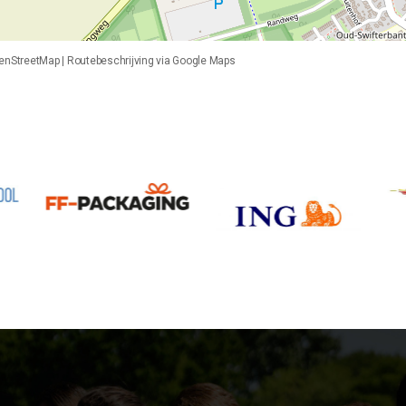
enStreetMap
|
Routebeschrijving via Google Maps