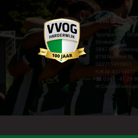
VVOG Harderwijk
Sportpark 'De Strok
Strokelweg 5
3847 LR Harderwij
BTW Nummer NL
002715910B01
KvK Nr 40094437
☎︎ 0341 - 41 28 9
✉︎
Contactformulie