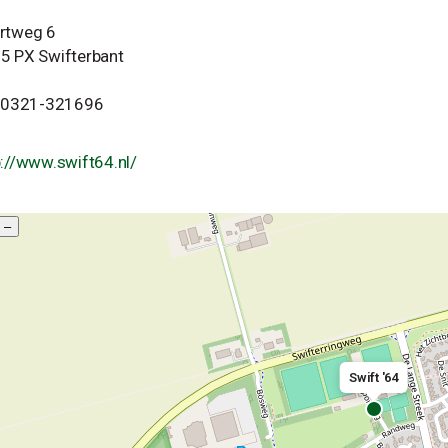
rtweg 6
5 PX Swifterbant
: 0321-321696
p://www.swift64.nl/
–
Swift '64