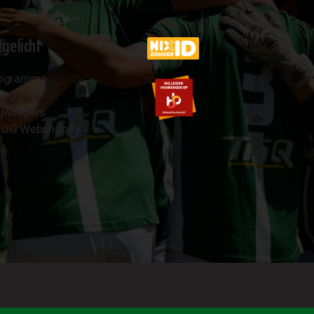
tgelicht
ogramma
AVO
jwilligers
OG Webshop