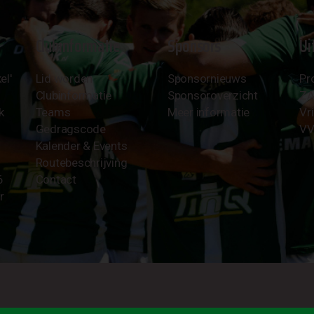
Clubinformatie
Sponsors
Ui
el'
Lid worden
Sponsornieuws
Pr
Clubinformatie
Sponsoroverzicht
Z
k
Teams
Meer informatie
Vri
Gedragscode
VV
Kalender & Events
Routebeschrijving
6
Contact
r