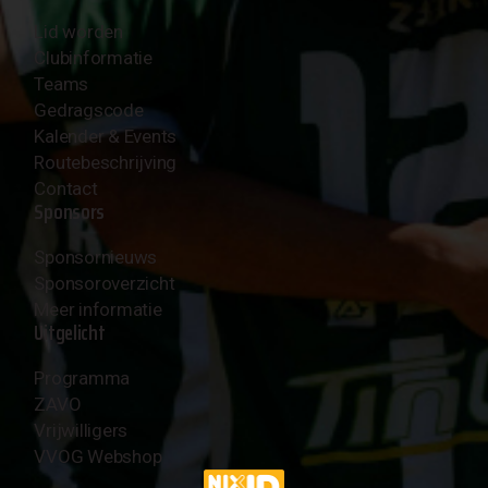
Lid worden
Clubinformatie
Teams
Gedragscode
Kalender & Events
Routebeschrijving
Contact
Sponsors
Sponsornieuws
Sponsoroverzicht
Meer informatie
Uitgelicht
Programma
ZAVO
Vrijwilligers
VVOG Webshop