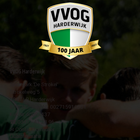
VVOG Harderwijk
Sportpark 'De Strokel'
Strokelweg 5
3847 LR Harderwijk
BTW Nummer NL 002715910B01
KvK Nr 40094437
☎︎ 0341 - 41 28 96
✉︎
Contactformulier
Clubinformatie