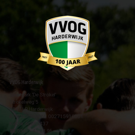
VVOG Harderwijk
Sportpark 'De Strokel'
Strokelweg 5
3847 LR Harderwijk
BTW Nummer NL 002715910B01
KvK Nr 40094437
☎︎ 0341 - 41 28 96