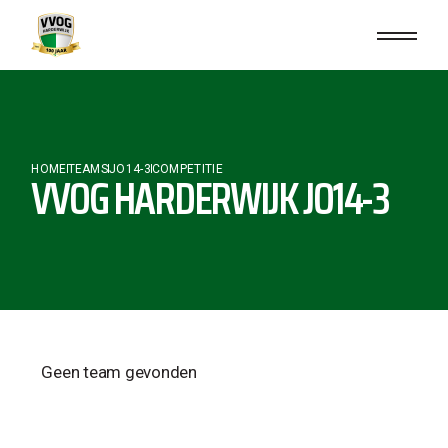
HOME
TEAMS
JO14-3
COMPETITIE
VVOG HARDERWIJK JO14-3
Geen team gevonden