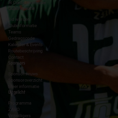
✉︎
Contactformulier
Clubinformatie
Lid worden
Clubinformatie
Teams
Gedragscode
Kalender & Events
Routebeschrijving
Contact
Sponsors
Sponsornieuws
Sponsoroverzicht
Meer informatie
Uitgelicht
Programma
ZAVO
Vrijwilligers