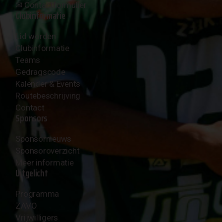
✉︎
Contactformulier
Clubinformatie
Lid worden
Clubinformatie
Teams
Gedragscode
Kalender & Events
Routebeschrijving
Contact
Sponsors
Sponsornieuws
Sponsoroverzicht
Meer informatie
Uitgelicht
Programma
ZAVO
Vrijwilligers