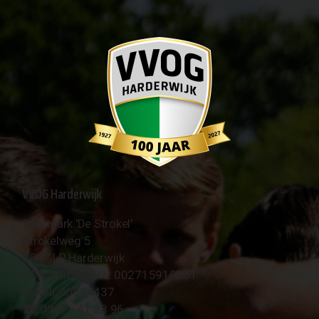
VVOG Harderwijk
Sportpark 'De Strokel'
Strokelweg 5
3847 LR Harderwijk
BTW Nummer NL 002715910B01
KvK Nr 40094437
☎︎ 0341 - 41 28 96