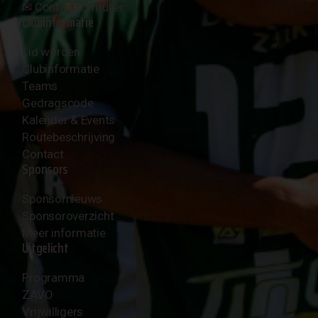
✉︎
Contactformulier
Clubinformatie
Lid worden
Clubinformatie
Teams
Gedragscode
Kalender & Events
Routebeschrijving
Contact
Sponsors
Sponsornieuws
Sponsoroverzicht
Meer informatie
Uitgelicht
Programma
ZAVO
Vrijwilligers