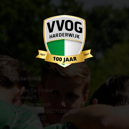
VVOG Harderwijk
Sportpark 'De Strokel'
Strokelweg 5
3847 LR Harderwijk
BTW Nummer NL 002715910B01
KvK Nr 40094437
☎︎ 0341 - 41 28 96