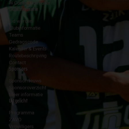
✉︎
Contactformulier
Clubinformatie
Lid worden
Clubinformatie
Teams
Gedragscode
Kalender & Events
Routebeschrijving
Contact
Sponsors
Sponsornieuws
Sponsoroverzicht
Meer informatie
Uitgelicht
Programma
ZAVO
Vrijwilligers