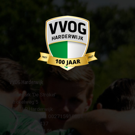
VVOG Harderwijk
Sportpark 'De Strokel'
Strokelweg 5
3847 LR Harderwijk
BTW Nummer NL 002715910B01
KvK Nr 40094437
☎︎ 0341 - 41 28 96