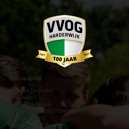
VVOG Harderwijk
Sportpark 'De Strokel'
Strokelweg 5
3847 LR Harderwijk
BTW Nummer NL 002715910B01
KvK Nr 40094437
☎︎ 0341 - 41 28 96