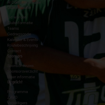
✉︎
Contactformulier
Clubinformatie
Lid worden
Clubinformatie
Teams
Gedragscode
Kalender & Events
Routebeschrijving
Contact
Sponsors
Sponsornieuws
Sponsoroverzicht
Meer informatie
Uitgelicht
Programma
ZAVO
Vrijwilligers