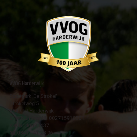
VVOG Harderwijk
Sportpark 'De Strokel'
Strokelweg 5
3847 LR Harderwijk
BTW Nummer NL 002715910B01
KvK Nr 40094437
☎︎ 0341 - 41 28 96