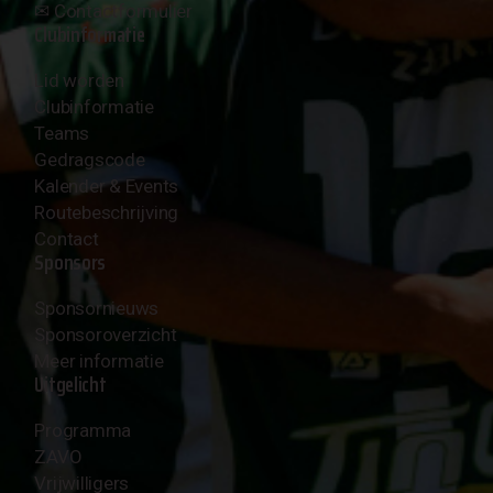
✉︎
Contactformulier
Clubinformatie
Lid worden
Clubinformatie
Teams
Gedragscode
Kalender & Events
Routebeschrijving
Contact
Sponsors
Sponsornieuws
Sponsoroverzicht
Meer informatie
Uitgelicht
Programma
ZAVO
Vrijwilligers