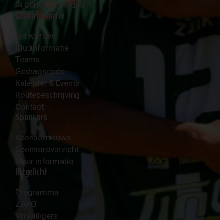
✉︎
Contactformulier
Clubinformatie
Lid worden
Clubinformatie
Teams
Gedragscode
Kalender & Events
Routebeschrijving
Contact
Sponsors
Sponsornieuws
Sponsoroverzicht
Meer informatie
Uitgelicht
Programma
ZAVO
Vrijwilligers