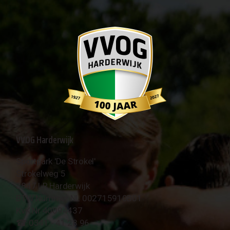
VVOG Harderwijk
Sportpark 'De Strokel'
Strokelweg 5
3847 LR Harderwijk
BTW Nummer NL 002715910B01
KvK Nr 40094437
☎︎ 0341 - 41 28 96