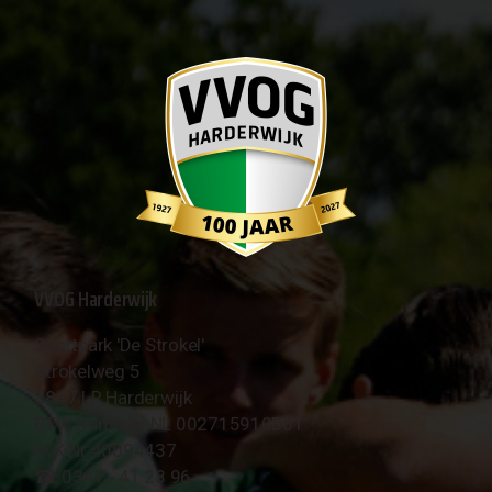
VVOG Harderwijk
Sportpark 'De Strokel'
Strokelweg 5
3847 LR Harderwijk
BTW Nummer NL 002715910B01
KvK Nr 40094437
☎︎ 0341 - 41 28 96