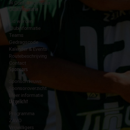
✉︎
Contactformulier
Clubinformatie
Lid worden
Clubinformatie
Teams
Gedragscode
Kalender & Events
Routebeschrijving
Contact
Sponsors
Sponsornieuws
Sponsoroverzicht
Meer informatie
Uitgelicht
Programma
ZAVO
Vrijwilligers