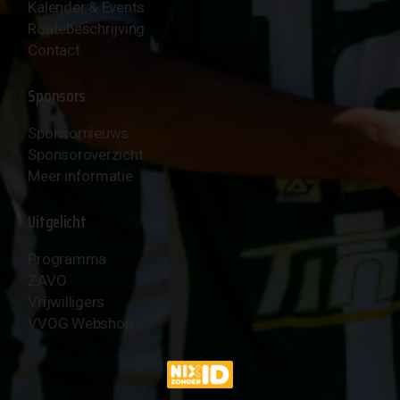
Kalender & Events
Routebeschrijving
Contact
Sponsors
Sponsornieuws
Sponsoroverzicht
Meer informatie
Uitgelicht
Programma
ZAVO
Vrijwilligers
VVOG Webshop