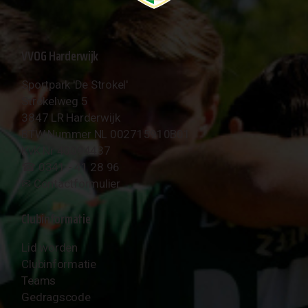
VVOG Harderwijk
Sportpark 'De Strokel'
Strokelweg 5
3847 LR Harderwijk
BTW Nummer NL 002715910B01
KvK Nr 40094437
☎︎ 0341 - 41 28 96
✉︎
Contactformulier
Clubinformatie
Lid worden
Clubinformatie
Teams
Gedragscode