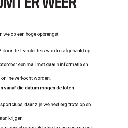
KOMT ER WEER
en we op een hoge opbrengst.
2 door de teamleiders worden afgehaald op
ptember een mail met daarin informatie en
 online verkocht worden.
en vanaf die datum mogen de loten
portclubs, daar zijn we heel erg trots op en
aan krijgen.
es om zoveel mogelijk loten te verkopen en ook