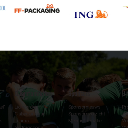
Clubinformatie
Sponsors
Ui
el'
Lid worden
Sponsornieuws
Pr
Clubinformatie
Sponsoroverzicht
Z
k
Teams
Meer informatie
Vri
Gedragscode
VV