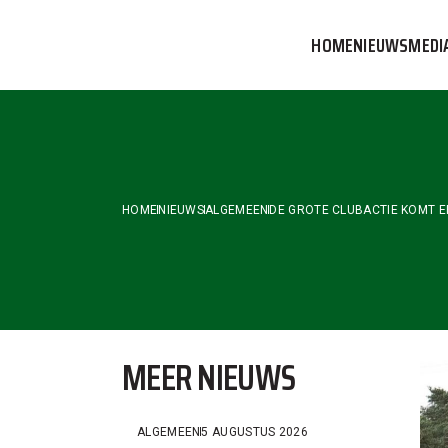
Skip
to
HOME
NIEUWS
MEDI
the
content
VVOG T
PERSBE
COMMUN
HOME
NIEUWS
ALGEMEEN
DE GROTE CLUBACTIE KOMT E
MEER NIEUWS
ALGEMEEN
5 AUGUSTUS 2026