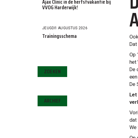
D
Ajax Clinic in de herfstvakantie bij
VVOG Harderwijk!
A
JEUGD
1 AUGUSTUS 2026
Trainingsschema
Ook
Dat
Op 
het
De 
ZOEKEN
een 
De 
Let
ARCHIEF
ver
Vor
dat 
We 
Op 