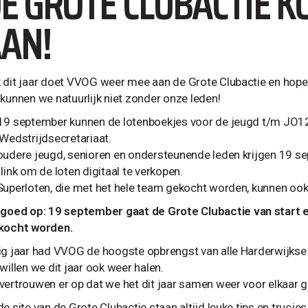
E GROTE CLUBACTIE 
AN!
 dit jaar doet VVOG weer mee aan de Grote Clubactie en hop
 kunnen we natuurlijk niet zonder onze leden!
19 september kunnen de lotenboekjes voor de jeugd t/m JO1
 Wedstrijdsecretariaat.
oudere jeugd, senioren en ondersteunende leden krijgen 19 se
link om de loten digitaal te verkopen.
Superloten, die met het hele team gekocht worden, kunnen ook
 goed op:
19 september gaat de Grote Clubactie van start 
kocht worden.
ig jaar had VVOG de hoogste opbrengst van alle Harderwijkse s
willen we dit jaar ook weer halen.
vertrouwen er op dat we het dit jaar samen weer voor elkaar g
de site van de Grote Clubactie staan altijd leuke tips en trucj