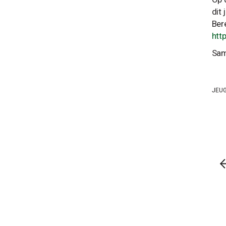
dit 
Ber
htt
Sam
JEU