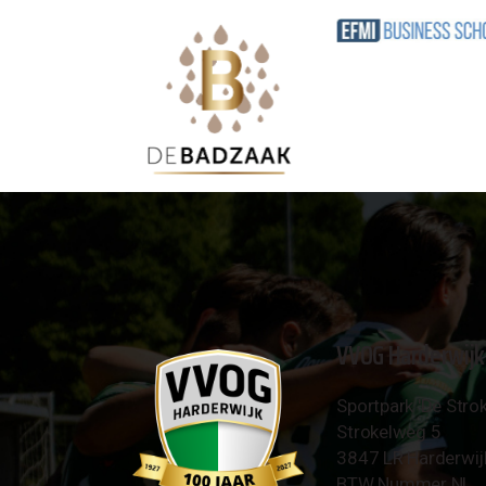
VVOG Harderwijk
Sportpark 'De Strok
Strokelweg 5
3847 LR Harderwij
BTW Nummer NL