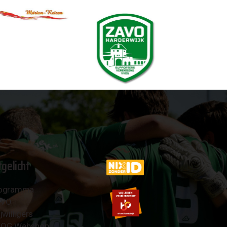
tgelicht
ogramma
AVO
jwilligers
OG Webshop