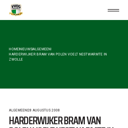
Skip
to
the
content
HOME
NIEUWS
ALGEMEEN
HARDERWIJKER BRAM VAN POLEN VOELT NESTWARMTE IN
ZWOLLE
ALGEMEEN
28 AUGUSTUS 2008
HARDERWIJKER BRAM VAN