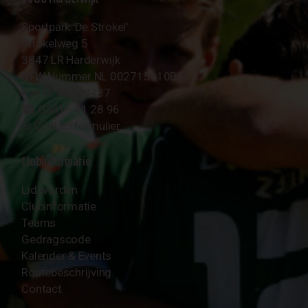
Sportpark 'De Strokel'
Strokelweg 5
3847 LR Harderwijk
BTW Nummer NL 002715910B01
KvK Nr 40094437
☎︎ 0341 - 41 28 96
✉︎
Contactformulier
Clubinformatie
Lid worden
Clubinformatie
Teams
Gedragscode
Kalender & Events
Routebeschrijving
Contact