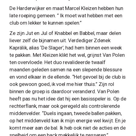
De Harderwijker en maat Marcel Kleizen hebben hun
late roeping gemeen. ” Ik moet wat hebben met een
club om lekker te kunnen spelen.”
Ze zijn Jut en Jul of Knabbel en Babbel, maar delen
liever zelf de bijnamen uit. Verdediger Zdenek
Kaprálik, alias ‘De Slager’, had hem binnen een week
te pakken. Met Kleizen klikt het wel, grijnst Van Polen
ten overvloede. Het duo revalideerde twaalf
maanden geleden samen na een slepende blessure
en vond elkaar in de ellende. “Het gevoel bij de club is
ook gewoon goed, ik voel me hier thuis.” Zijn rol
binnen de groep is daardoor veranderd. Van Polen
heeft pas nu het idee dat hij een basisspeler is. Op de
rechterflank, maar ook geregeld als controlerende
middenvelder. “Duels ingaan, tweede ballen pakken,
op het middenveld kan ik mijn energie wel kwijt. En je
komt meer aan de bal. Ik heb ook niet de acties en de
snelheid om een back makkelijk te passeren.”