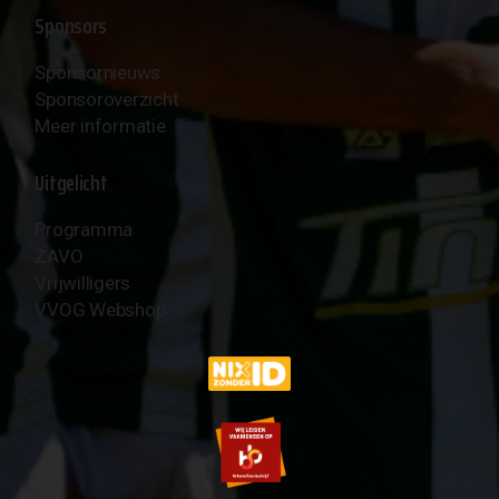
Sponsors
Sponsornieuws
Sponsoroverzicht
Meer informatie
Uitgelicht
Programma
ZAVO
Vrijwilligers
VVOG Webshop