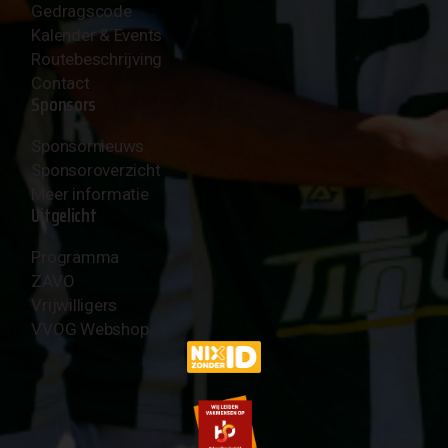
Gedragscode
Kalender & Events
Routebeschrijving
Contact
Sponsors
Sponsornieuws
Sponsoroverzicht
Meer informatie
Uitgelicht
Programma
ZAVO
Vrijwilligers
VVOG Webshop