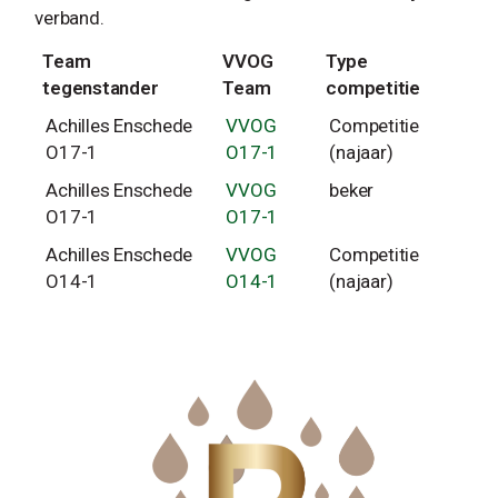
verband.
Team
VVOG
Type
tegenstander
Team
competitie
Achilles Enschede
VVOG
Competitie
O17-1
O17-1
(najaar)
Achilles Enschede
VVOG
beker
O17-1
O17-1
Achilles Enschede
VVOG
Competitie
O14-1
O14-1
(najaar)