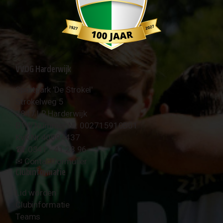
VVOG Harderwijk
Sportpark 'De Strokel'
Strokelweg 5
3847 LR Harderwijk
BTW Nummer NL 002715910B01
KvK Nr 40094437
☎︎ 0341 - 41 28 96
✉︎
Contactformulier
Clubinformatie
Lid worden
Clubinformatie
Teams