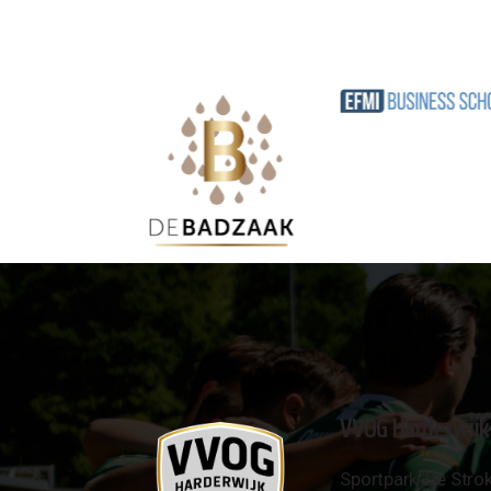
VVOG Harderwijk
Sportpark 'De Strok