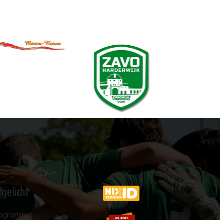
tgelicht
ogramma