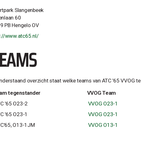
rtpark Slangenbeek
enlaan 60
9 PB Hengelo OV
p://www.atc65.nl/
TEAMS
onderstaand overzicht staat welke teams van ATC '65 VVOG t
am tegenstander
VVOG Team
C '65 O23-2
VVOG O23-1
C '65 O23-1
VVOG O23-1
C'65, O13-1JM
VVOG O13-1