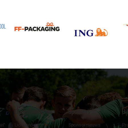
Clubinformatie
Sponsors
Ui
el'
Lid worden
Sponsornieuws
Pr