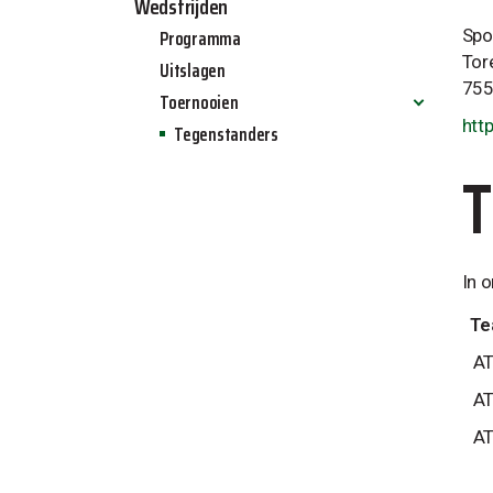
Wedstrijden
Programma
Spo
Tor
Uitslagen
755
Toernooien
htt
Tegenstanders
Allinq jeugdtoernooi 2024
Allinq zaalvoetbal toernooi 2025
Allinq Wintertoernooi 2025
In 
Te
AT
AT
AT