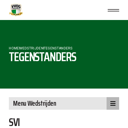
Skip
to
the
content
HOME
WEDSTRIJDEN
TEGENSTANDERS
TEGENSTANDERS
Menu Wedstrijden
SVI