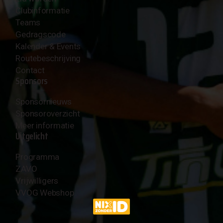
Clubinformatie
Teams
Gedragscode
Kalender & Events
Routebeschrijving
Contact
Sponsors
Sponsornieuws
Sponsoroverzicht
Meer informatie
Uitgelicht
Programma
ZAVO
Vrijwilligers
VVOG Webshop