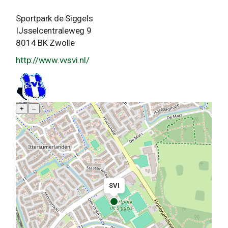
Sportpark de Siggels
IJsselcentraleweg 9
8014 BK Zwolle
http://www.vvsvi.nl/
+
–
SVI