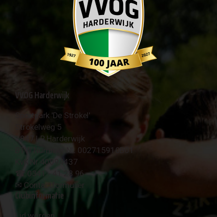
VVOG Harderwijk
Sportpark 'De Strokel'
Strokelweg 5
3847 LR Harderwijk
BTW Nummer NL 002715910B01
KvK Nr 40094437
☎︎ 0341 - 41 28 96
✉︎
Contactformulier
Clubinformatie
Lid worden