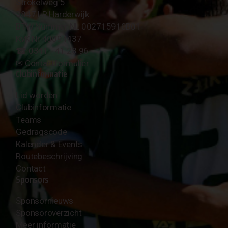
Strokelweg 5
3847 LR Harderwijk
BTW Nummer NL 002715910B01
KvK Nr 40094437
☎︎ 0341 - 41 28 96
✉︎
Contactformulier
Clubinformatie
Lid worden
Clubinformatie
Teams
Gedragscode
Kalender & Events
Routebeschrijving
Contact
Sponsors
Sponsornieuws
Sponsoroverzicht
Meer informatie