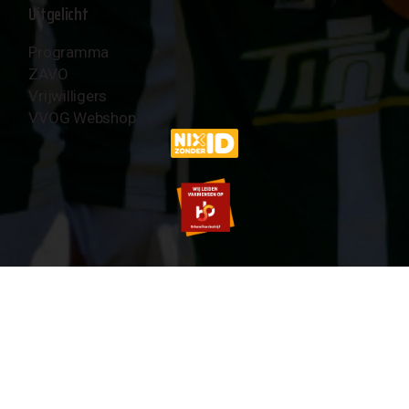
Uitgelicht
Programma
ZAVO
Vrijwilligers
VVOG Webshop