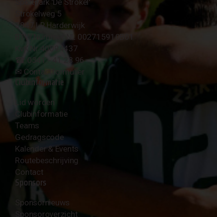
Sportpark 'De Strokel'
Strokelweg 5
3847 LR Harderwijk
BTW Nummer NL 002715910B01
KvK Nr 40094437
☎︎ 0341 - 41 28 96
✉︎
Contactformulier
Clubinformatie
Lid worden
Clubinformatie
Teams
Gedragscode
Kalender & Events
Routebeschrijving
Contact
Sponsors
Sponsornieuws
Sponsoroverzicht