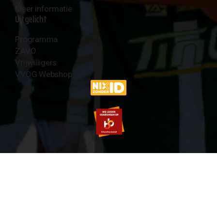
Meer informatie
Uitgelicht
Programma
ZAVO
Vrijwilligers
VVOG Webshop