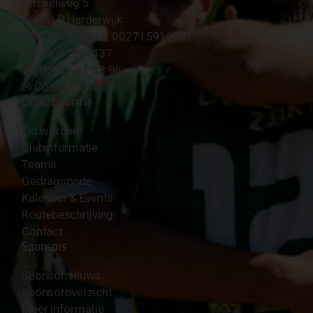
Strokelweg 5
3847 LR Harderwijk
BTW Nummer NL 002715910B01
KvK Nr 40094437
☎︎ 0341 - 41 28 96
✉︎
Contactformulier
Clubinformatie
Lid worden
Clubinformatie
Teams
Gedragscode
Kalender & Events
Routebeschrijving
Contact
Sponsors
Sponsornieuws
Sponsoroverzicht
Meer informatie