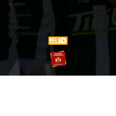
Uitgelicht
Programma
ZAVO
Vrijwilligers
VVOG Webshop