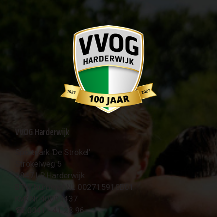
VVOG Harderwijk
Sportpark 'De Strokel'
Strokelweg 5
3847 LR Harderwijk
BTW Nummer NL 002715910B01
KvK Nr 40094437
☎︎ 0341 - 41 28 96