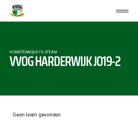
HOME
TEAMS
JO19-2
TEAM
VVOG HARDERWIJK JO19-2
Geen team gevonden