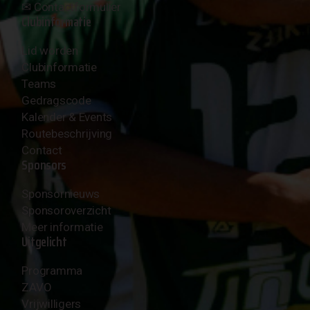
✉︎
Contactformulier
Clubinformatie
Lid worden
Clubinformatie
Teams
Gedragscode
Kalender & Events
Routebeschrijving
Contact
Sponsors
Sponsornieuws
Sponsoroverzicht
Meer informatie
Uitgelicht
Programma
ZAVO
Vrijwilligers