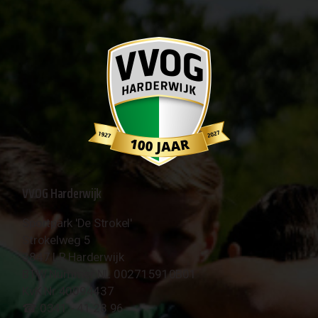
VVOG Harderwijk
Sportpark 'De Strokel'
Strokelweg 5
3847 LR Harderwijk
BTW Nummer NL 002715910B01
KvK Nr 40094437
☎︎ 0341 - 41 28 96