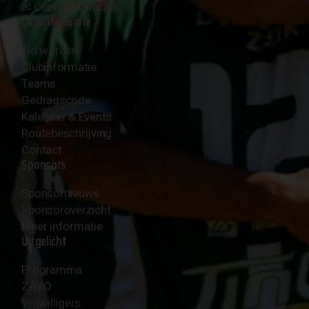
✉︎
Contactformulier
Clubinformatie
Lid worden
Clubinformatie
Teams
Gedragscode
Kalender & Events
Routebeschrijving
Contact
Sponsors
Sponsornieuws
Sponsoroverzicht
Meer informatie
Uitgelicht
Programma
ZAVO
Vrijwilligers