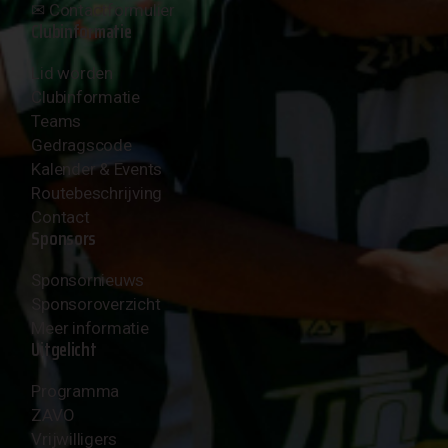
✉︎
Contactformulier
Clubinformatie
Lid worden
Clubinformatie
Teams
Gedragscode
Kalender & Events
Routebeschrijving
Contact
Sponsors
Sponsornieuws
Sponsoroverzicht
Meer informatie
Uitgelicht
Programma
ZAVO
Vrijwilligers