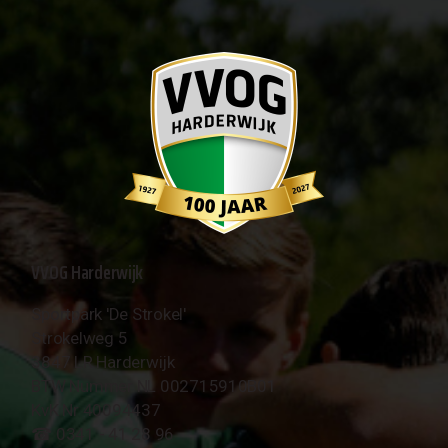
VVOG Harderwijk
Sportpark 'De Strokel'
Strokelweg 5
3847 LR Harderwijk
BTW Nummer NL 002715910B01
KvK Nr 40094437
☎︎ 0341 - 41 28 96