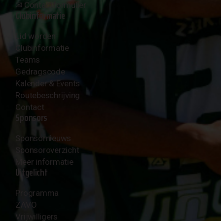
✉︎
Contactformulier
Clubinformatie
Lid worden
Clubinformatie
Teams
Gedragscode
Kalender & Events
Routebeschrijving
Contact
Sponsors
Sponsornieuws
Sponsoroverzicht
Meer informatie
Uitgelicht
Programma
ZAVO
Vrijwilligers