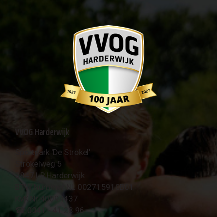
VVOG Harderwijk
Sportpark 'De Strokel'
Strokelweg 5
3847 LR Harderwijk
BTW Nummer NL 002715910B01
KvK Nr 40094437
☎︎ 0341 - 41 28 96